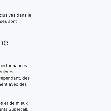
lusives dans le
nses sont
ne
s performances
oujours
Cependant, des
ment avec des
es et de mieux
nts Supercell,