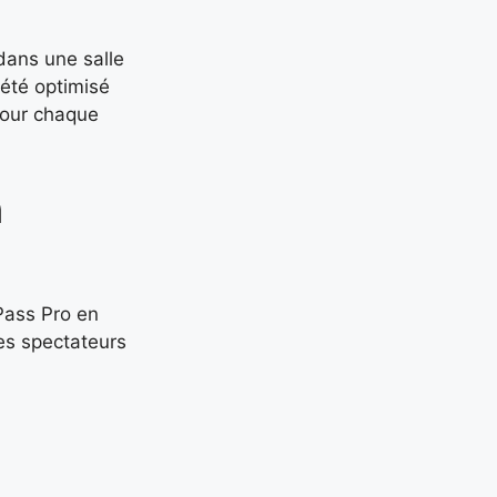
 dans une salle
 été optimisé
pour chaque
n
 Pass Pro en
les spectateurs