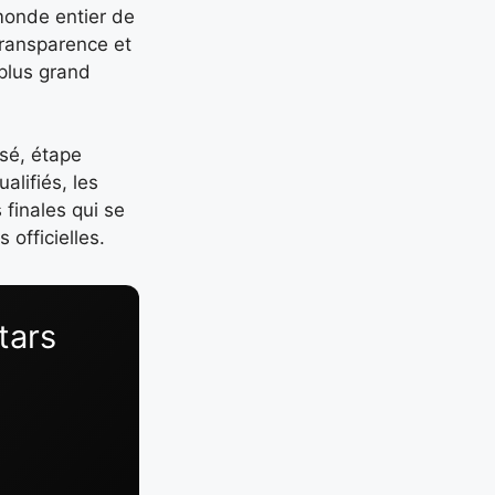
 monde entier de
 transparence et
 plus grand
sé, étape
alifiés, les
 finales qui se
 officielles.
tars