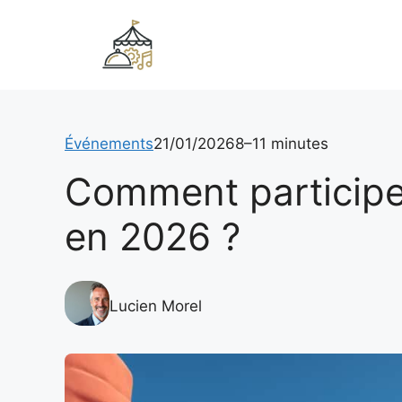
Aller
au
contenu
Événements
21/01/2026
8–11 minutes
Comment participe
en 2026 ?
Lucien Morel