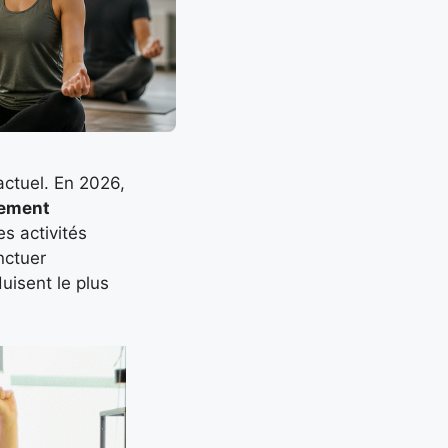
actuel. En 2026,
ement
es activités
nctuer
isent le plus