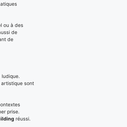
matiques
el ou à des
aussi de
ant de
 ludique.
 artistique sont
contextes
er prise.
ilding
réussi.