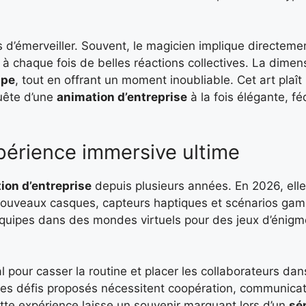
d’émerveiller. Souvent, le magicien implique directemen
 à chaque fois de belles réactions collectives. La dimen
ipe
, tout en offrant un moment inoubliable. Cet art plaît
uête d’une
animation d’entreprise
à la fois élégante, fé
expérience immersive ultime
ion d’entreprise
depuis plusieurs années. En 2026, elle
nouveaux casques, capteurs haptiques et scénarios gami
équipes dans des mondes virtuels pour des jeux d’énigm
l pour casser la routine et placer les collaborateurs da
 Les défis proposés nécessitent coopération, communicat
tte expérience laisse un souvenir marquant lors d’un
sé