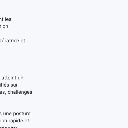
t les
sion
dératrice et
 atteint un
fiés sur-
es, challenges
ns une posture
ion rapide et
minaire