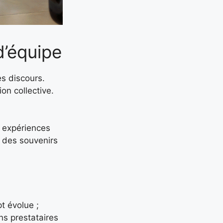
d’équipe
es discours.
ion collective.
s expériences
t des souvenirs
t évolue ;
ns prestataires