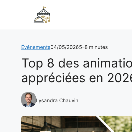
Aller
au
contenu
Événements
04/05/2026
5–8 minutes
Top 8 des animatio
appréciées en 202
Lysandra Chauvin