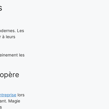
s
dernes. Les
r à leurs
leinement les
 opère
ntreprise
lors
eant. Magie
es