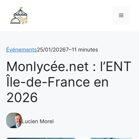
Aller
au
Menu
contenu
Événements
25/01/2026
7–11 minutes
Monlycée.net : l’ENT
Île-de-France en
2026
Lucien Morel