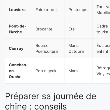
Tout ve
Louviers
Foire à tout
Printemps
Mobilie
Pont-de-
Cadre
Brocante
Été
l'Arche
tourist
Bourse
Mars,
Équipe
Cierrey
Puériculture
Octobre
enfant
Conches-
Rétrog
en-
Pop n'geek
Mars
Vinyles
Ouche
Préparer sa journée de
chine : conseils